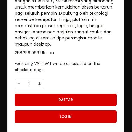
dengan situs slot QRIS 10k resmi yang dirancang
untuk memberikan kemudahan akses bertaruh
bagi seluruh pemain. Didukung oleh teknologi
server berkecepatan tinggi, platform ini
memastikan proses registrasi, login, hingga
navigasi permainan berjalan sangat mulus dan
bebas lag di semua tipe perangkat mobile
maupun desktop.
258.258.999 Ulasan
Excluding VAT : VAT will be calculated on the
checkout page
-
+
DAFTAR
LOGIN