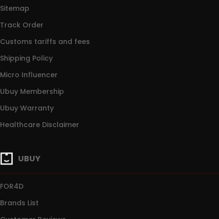
Sitemap
Track Order
Customs tariffs and fees
Shipping Policy
Micro Influencer
Ubuy Membership
Ubuy Warranty
Healthcare Disclaimer
UBUY
FOR4D
Brands List