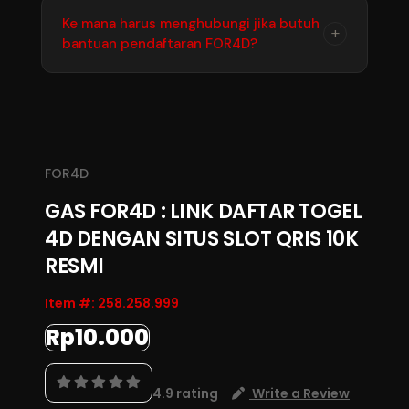
penuh, serta proses transaksi yang sangat
Ya, sistem transaksi QRIS 10k di situs resmi
Ke mana harus menghubungi jika butuh
+
cepat.
bantuan pendaftaran FOR4D?
FOR4D beroperasi secara penuh 24 jam
nonstop setiap hari tanpa jam offline.
Anda dapat langsung menghubungi tim
Customer Service profesional FOR4D yang
siap melayani 24/7 melalui fitur Live Chat atau
kontak resmi yang tersedia di situs.
FOR4D
GAS FOR4D : LINK DAFTAR TOGEL
4D DENGAN SITUS SLOT QRIS 10K
RESMI
Item #:
258.258.999
Rp10.000
4.9 rating
Write a Review