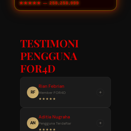
★★★★★
— 258,258,999
TESTIMONI
PENGGUNA
FOR4D
Rian Febrian
+
RF
Member FOR4D
★★★★★
“
Aditia Nugraha
Link daftar togel 4D di
+
AN
Pengguna Terdaftar
FOR4D sangat cepat dan
★★★★★