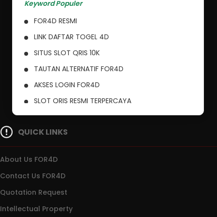
Keyword Populer
FOR4D RESMI
LINK DAFTAR TOGEL 4D
SITUS SLOT QRIS 10K
TAUTAN ALTERNATIF FOR4D
AKSES LOGIN FOR4D
SLOT QRIS RESMI TERPERCAYA
REGISTRASI TOGEL 4D ONLINE
QUICK LINKS
About Us FOR4D
Contact Us FOR4D
Quotation Request
Intellectual Property