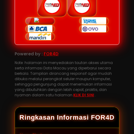
Powered by :
FOR4D
Note: halaman ini menyediakan tautan akses utama
serta informasi Data Macau yang diperbarui secara
berkala. Tampilan dirancang responsif agar mudah
dibuka melalui perangkat seluler maupun komputer,
sehingga pengunjung dapat menemukan informasi
yang dibutuhkan dengan lebih cepat, praktis, dan
nyaman dalam satu halaman.
KLIK DI SINI
.
Ringkasan Informasi FOR4D