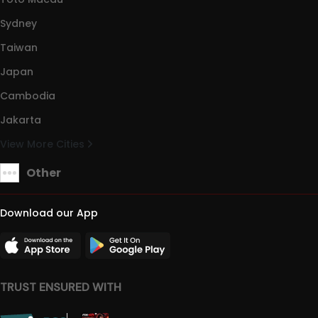
Sydney
Taiwan
Japan
Cambodia
Jakarta
View More Cities
Other
Download our App
TRUST ENSURED WITH