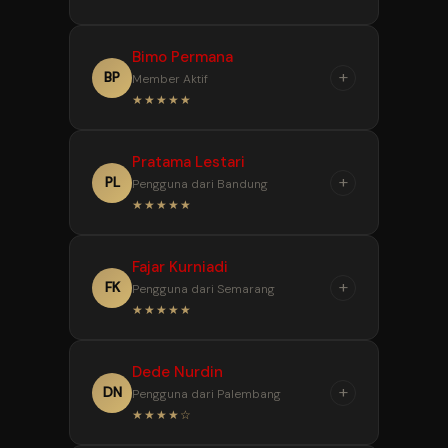
stabil. Deposit via QRIS 10k
langsung masuk dalam
“
Bimo Permana
hitungan detik tanpa potongan
Situs slot QRIS 10k resmi di
+
BP
Member Aktif
sama sekali.
FOR4D beneran mantap.
★★★★★
Pilihan permainannya lengkap,
navigasi ringan, dan pasaran
“
Pratama Lestari
togel 4D-nya sangat
Proses pendaftaran akun
+
PL
Pengguna dari Bandung
transparan.
togel 4D sangat simpel di
★★★★★
FOR4D. Fitur deposit QRIS 10
ribu memudahkan saya untuk
“
Fajar Kurniadi
langsung bermain tanpa ribet.
Tampilan situs slot dan
+
FK
Pengguna dari Semarang
togel 4D resmi FOR4D sangat
★★★★★
responsif di ponsel. Akses login
cepat dan sistem keamanan
“
Dede Nurdin
akunnya bikin merasa tenang.
Pengalaman main slot QRIS
+
DN
Pengguna dari Palembang
10k dan togel 4D di FOR4D luar
★★★★☆
biasa lancar. Penarikan dana