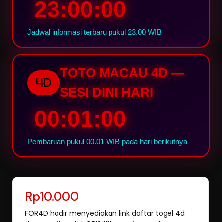
23:00:00
Jadwal informasi terbaru pukul 23.00 WIB
TOTO MACAU 4D —
4D
SESI DINI HARI
00:01:00
Pembaruan pukul 00.01 WIB pada hari berikutnya
Rp10.000
FOR4D hadir menyediakan link daftar togel 4d