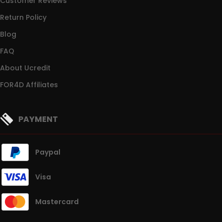
Customer Reviews
Return Policy
Blog
FAQ
About Ucredit
FOR4D Affiliates
PAYMENT
Paypal
Visa
Mastercard