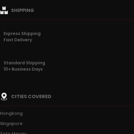
SHIPPING
Express Shipping
Fast Delivery
Standard Shipping
10+ Business Days
CITIES COVERED
Hongkong
Singapore
Toto Macau