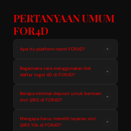
PERTANYAAN UMUM
FOR4D
+
Apa itu platform resmi FOR4D?
FOR4D adalah platform situs togel 4D resmi
Bagaimana cara menggunakan link
+
daftar togel 4D di FOR4D?
dan penyedia slot QRIS 10k terpercaya.
Halaman ini memberikan kemudahan akses
link daftar serta login yang aman dan stabil
Cukup klik tombol daftar yang tersedia pada
Berapa minimal deposit untuk bermain
+
bagi seluruh pemain.
slot QRIS di FOR4D?
halaman resmi FOR4D, lalu isi formulir
pendaftaran dengan data yang valid untuk
mulai menikmati seluruh pasaran togel 4D
Minimal deposit slot via QRIS di FOR4D sangat
Mengapa harus memilih layanan slot
+
secara praktis.
QRIS 10k di FOR4D?
terjangkau, yaitu mulai dari 10k (10 ribu rupiah)