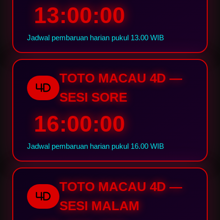
13:00:00
Jadwal pembaruan harian pukul 13.00 WIB
TOTO MACAU 4D —
4D
SESI SORE
16:00:00
Jadwal pembaruan harian pukul 16.00 WIB
TOTO MACAU 4D —
4D
SESI MALAM