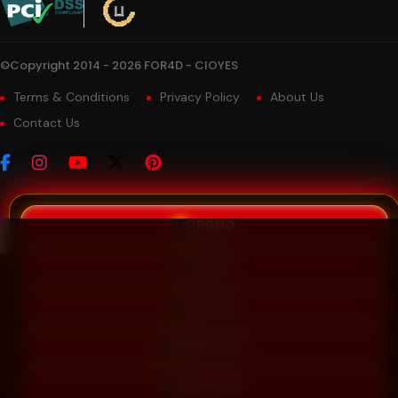
©Copyright 2014 - 2026 FOR4D - CIOYES
Terms & Conditions
Privacy Policy
About Us
Contact Us
PROMO
LOGIN
DAFTAR
WHATSAPP
LIVE CHAT