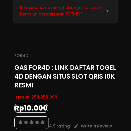
penuh, serta proses transaksi yang sangat
Ya, sistem transaksi QRIS 10k di situs resmi
Ke mana harus menghubungi jika butuh
+
cepat.
bantuan pendaftaran FOR4D?
FOR4D beroperasi secara penuh 24 jam
nonstop setiap hari tanpa jam offline.
Anda dapat langsung menghubungi tim
Customer Service profesional FOR4D yang
siap melayani 24/7 melalui fitur Live Chat atau
kontak resmi yang tersedia di situs.
FOR4D
GAS FOR4D : LINK DAFTAR TOGEL
4D DENGAN SITUS SLOT QRIS 10K
RESMI
Item #:
258.258.999
Rp10.000
4.9 rating
Write a Review