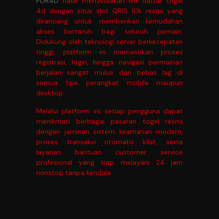
FOR4D
hadir menyediakan link daftar togel
4d dengan situs slot QRIS 10k resmi yang
dirancang untuk memberikan kemudahan
akses bertaruh bagi seluruh pemain.
Didukung oleh teknologi server berkecepatan
tinggi, platform ini memastikan proses
registrasi, login, hingga navigasi permainan
berjalan sangat mulus dan bebas lag di
semua tipe perangkat mobile maupun
desktop.
Melalui platform ini, setiap pengguna dapat
menikmati berbagai pasaran togel resmi
dengan jaminan sistem keamanan modern,
proses transaksi otomatis kilat, serta
layanan bantuan customer service
profesional yang siap melayani 24 jam
nonstop tanpa kendala.