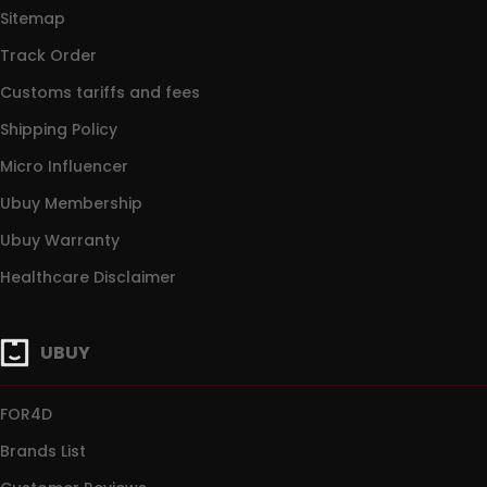
Sitemap
Track Order
Customs tariffs and fees
Shipping Policy
Micro Influencer
Ubuy Membership
Ubuy Warranty
Healthcare Disclaimer
UBUY
FOR4D
Brands List