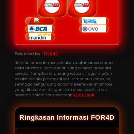
Powered by :
FOR4D
Note: halaman ini menyediakan tautan akses utama
serta informasi Data Macau yang diperbarui secara
berkala. Tampilan dirancang responsif agar mudah
dibuka melalui perangkat seluler maupun komputer,
sehingga pengunjung dapat menemukan informasi
yang dibutuhkan dengan lebih cepat, praktis, dan
nyaman dalam satu halaman.
KLIK DI SINI
.
Ringkasan Informasi FOR4D