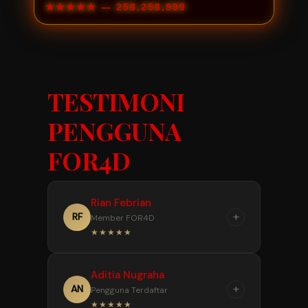
★★★★★
— 258,258,999
TESTIMONI
PENGGUNA
FOR4D
Rian Febrian
+
RF
Member FOR4D
★★★★★
“
Aditia Nugraha
Link daftar togel 4D di
+
AN
Pengguna Terdaftar
FOR4D sangat cepat dan
★★★★★