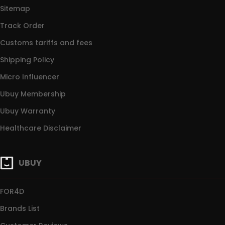
Sitemap
Track Order
Customs tariffs and fees
Shipping Policy
Micro Influencer
Ubuy Membership
Ubuy Warranty
Healthcare Disclaimer
UBUY
FOR4D
Brands List