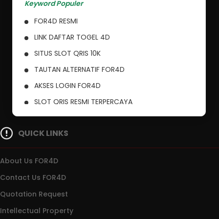
Keyword Populer
FOR4D RESMI
LINK DAFTAR TOGEL 4D
SITUS SLOT QRIS 10K
TAUTAN ALTERNATIF FOR4D
AKSES LOGIN FOR4D
SLOT QRIS RESMI TERPERCAYA
REGISTRASI TOGEL 4D ONLINE
QUICK LINKS
About Us FOR4D
Contact Us FOR4D
Quotation Request
Intellectual Property