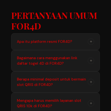
PERTANYAAN UMUM
FOR4D
+
Apa itu platform resmi FOR4D?
FOR4D adalah platform situs togel 4D resmi
Bagaimana cara menggunakan link
+
daftar togel 4D di FOR4D?
dan penyedia slot QRIS 10k terpercaya.
Halaman ini memberikan kemudahan akses
link daftar serta login yang aman dan stabil
Cukup klik tombol daftar yang tersedia pada
Berapa minimal deposit untuk bermain
+
bagi seluruh pemain.
slot QRIS di FOR4D?
halaman resmi FOR4D, lalu isi formulir
pendaftaran dengan data yang valid untuk
mulai menikmati seluruh pasaran togel 4D
Minimal deposit slot via QRIS di FOR4D sangat
Mengapa harus memilih layanan slot
+
secara praktis.
QRIS 10k di FOR4D?
terjangkau, yaitu mulai dari 10k (10 ribu rupiah)