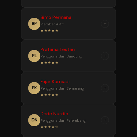
stabil. Deposit via QRIS 10k
langsung masuk dalam
“
Bimo Permana
hitungan detik tanpa potongan
Situs slot QRIS 10k resmi di
+
BP
Member Aktif
sama sekali.
FOR4D beneran mantap.
★★★★★
Pilihan permainannya lengkap,
navigasi ringan, dan pasaran
“
Pratama Lestari
togel 4D-nya sangat
Proses pendaftaran akun
+
PL
Pengguna dari Bandung
transparan.
togel 4D sangat simpel di
★★★★★
FOR4D. Fitur deposit QRIS 10
ribu memudahkan saya untuk
“
Fajar Kurniadi
langsung bermain tanpa ribet.
Tampilan situs slot dan
+
FK
Pengguna dari Semarang
togel 4D resmi FOR4D sangat
★★★★★
responsif di ponsel. Akses login
cepat dan sistem keamanan
“
Dede Nurdin
akunnya bikin merasa tenang.
Pengalaman main slot QRIS
+
DN
Pengguna dari Palembang
10k dan togel 4D di FOR4D luar
★★★★☆
biasa lancar. Penarikan dana