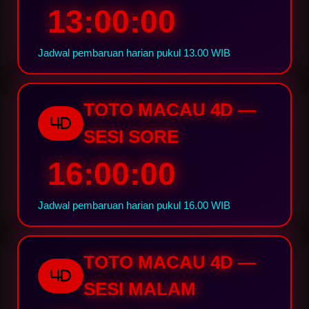
13:00:00
Jadwal pembaruan harian pukul 13.00 WIB
TOTO MACAU 4D —
4D
SESI SORE
16:00:00
Jadwal pembaruan harian pukul 16.00 WIB
TOTO MACAU 4D —
4D
SESI MALAM