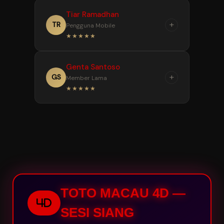
diproses sangat cepat dan
“
Tiar Ramadhan
layanannya profesional.
Link alternatif daftar FOR4D
+
TR
Pengguna Mobile
selalu bisa diandalkan. Main
★★★★★
game slot QRIS dan pasang
angka togel 4D bisa dilakukan
“
Genta Santoso
kapan saja tanpa gangguan.
Transaksi QRIS 10k di
+
GS
Member Lama
FOR4D bener-bener praktis
★★★★★
dari smartphone. Pilihan
pasaran togel 4D resmi dan
“
arena slotnya sangat
FOR4D menyajikan link
memuaskan.
daftar togel 4D resmi dan slot
QRIS 10k dalam satu platform
terpercaya. Customer service-
nya selalu ramah dan cepat
merespons.
TOTO MACAU 4D —
4D
SESI SIANG