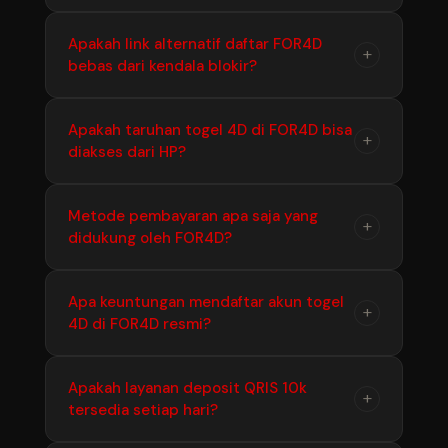
tanpa potongan dengan proses transaksi
serba otomatis dan instan.
Layanan QRIS 10k FOR4D menawarkan
Apakah link alternatif daftar FOR4D
+
bebas dari kendala blokir?
kecepatan transaksi hitungan detik,
kemudahan transfer dari seluruh e-
wallet/bank, serta akses ke berbagai pilihan
Ya, FOR4D selalu memperbarui link akses dan
Apakah taruhan togel 4D di FOR4D bisa
+
game slot resmi berkinerja tinggi.
diakses dari HP?
tautan alternatif resminya agar pemain dapat
terus melakukan login dan pendaftaran
dengan aman tanpa hambatan.
Tentu saja, seluruh tampilan pasaran togel 4D
Metode pembayaran apa saja yang
+
didukung oleh FOR4D?
dan game slot di FOR4D sudah dirancang
super responsif sehingga sangat ringan saat
dibuka via smartphone Android maupun iOS.
FOR4D mendukung pembayaran utama via
Apa keuntungan mendaftar akun togel
+
4D di FOR4D resmi?
QRIS 10k kilat, transfer bank lokal terkemuka,
hingga berbagai jenis dompet digital (e-
wallet) 24 jam nonstop.
Keuntungannya meliputi jaminan keamanan
Apakah layanan deposit QRIS 10k
+
tersedia setiap hari?
data pribadi, hasil pasaran togel yang
transparan, pembayaran kemenangan secara