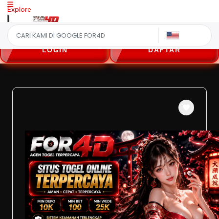
Explore
US
LOGIN
DAFTAR