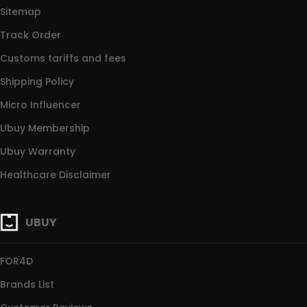
Sitemap
Track Order
Customs tariffs and fees
Shipping Policy
Micro Influencer
Ubuy Membership
Ubuy Warranty
Healthcare Disclaimer
UBUY
FOR4D
Brands List