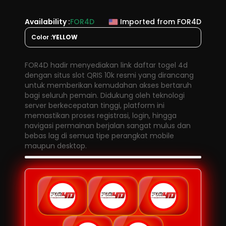
Availability :
FOR4D
Imported from FOR4D
Color :
YELLOW
FOR4D hadir menyediakan link daftar togel 4d
dengan situs slot QRIS 10k resmi yang dirancang
untuk memberikan kemudahan akses bertaruh
bagi seluruh pemain. Didukung oleh teknologi
server berkecepatan tinggi, platform ini
memastikan proses registrasi, login, hingga
navigasi permainan berjalan sangat mulus dan
bebas lag di semua tipe perangkat mobile
maupun desktop.