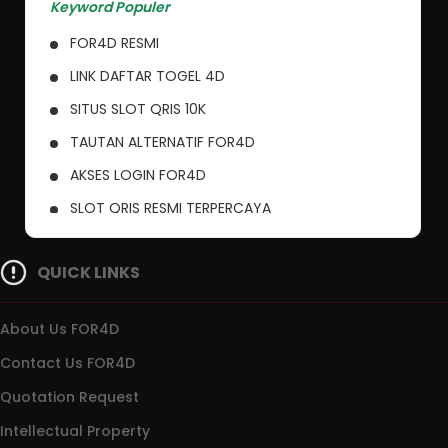
Keyword Populer
FOR4D RESMI
LINK DAFTAR TOGEL 4D
SITUS SLOT QRIS 10K
TAUTAN ALTERNATIF FOR4D
AKSES LOGIN FOR4D
SLOT QRIS RESMI TERPERCAYA
REGISTRASI TOGEL 4D ONLINE
QUICK LINKS
About Us FOR4D
Contact Us FOR4D
Quotation Request
Intellectual Property