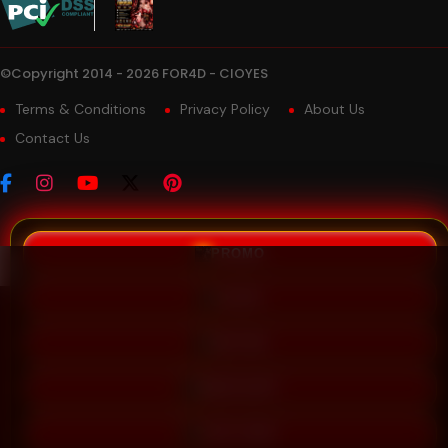
©Copyright 2014 - 2026 FOR4D - CIOYES
Terms & Conditions
Privacy Policy
About Us
Contact Us
PROMO
LOGIN
DAFTAR
WHATSAPP
LIVE CHAT