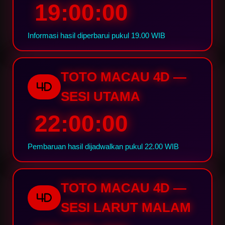
19:00:00
Informasi hasil diperbarui pukul 19.00 WIB
TOTO MACAU 4D —
4D
SESI UTAMA
22:00:00
Pembaruan hasil dijadwalkan pukul 22.00 WIB
TOTO MACAU 4D —
4D
SESI LARUT MALAM