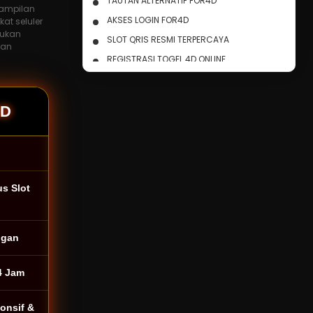
TAUTAN ALTERNATIF FOR4D
Tampilan
AKSES LOGIN FOR4D
at seluler
mukan
SLOT QRIS RESMI TERPERCAYA
dan
REGISTRASI TOGEL 4D ONLINE
4D
us Slot
ngan
4 Jam
onsif &