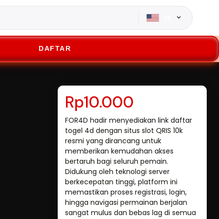
US
DAFTAR
Rp10.000
FOR4D hadir menyediakan link daftar
togel 4d dengan situs slot QRIS 10k
resmi yang dirancang untuk
memberikan kemudahan akses
bertaruh bagi seluruh pemain.
Didukung oleh teknologi server
berkecepatan tinggi, platform ini
memastikan proses registrasi, login,
hingga navigasi permainan berjalan
sangat mulus dan bebas lag di semua