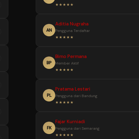
★★★★★
h
“
Aditia Nugraha
Link daftar togel 4D di FOR4D san
AN
Pengguna Terdaftar
cepat dan stabil. Deposit via QRIS 10k
★★★★★
langsung masuk dalam hitungan detik
tanpa potongan sama sekali.
“
Bimo Permana
Situs slot QRIS 10k resmi di FOR4D
BP
Member Aktif
beneran mantap. Pilihan permainanny
★★★★★
lengkap, navigasi ringan, dan pasaran
,
togel 4D-nya sangat transparan.
“
Pratama Lestari
Proses pendaftaran akun togel 4D
PL
Pengguna dari Bandung
sangat simpel di FOR4D. Fitur deposit
★★★★★
QRIS 10 ribu memudahkan saya untuk
langsung bermain tanpa ribet.
“
Fajar Kurniadi
Tampilan situs slot dan togel 4D r
FK
Pengguna dari Semarang
FOR4D sangat responsif di ponsel. Ak
★★★★★
login cepat dan sistem keamanan