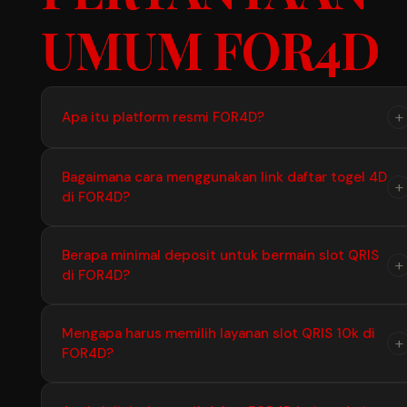
UMUM FOR4D
+
Apa itu platform resmi FOR4D?
FOR4D adalah platform situs togel 4D resmi dan
Bagaimana cara menggunakan link daftar togel 4D
+
di FOR4D?
penyedia slot QRIS 10k terpercaya. Halaman ini
memberikan kemudahan akses link daftar serta login
yang aman dan stabil bagi seluruh pemain.
Cukup klik tombol daftar yang tersedia pada halaman
Berapa minimal deposit untuk bermain slot QRIS
+
di FOR4D?
resmi FOR4D, lalu isi formulir pendaftaran dengan data
yang valid untuk mulai menikmati seluruh pasaran togel
4D secara praktis.
Minimal deposit slot via QRIS di FOR4D sangat
Mengapa harus memilih layanan slot QRIS 10k di
+
FOR4D?
terjangkau, yaitu mulai dari 10k (10 ribu rupiah) tanpa
potongan dengan proses transaksi serba otomatis dan
instan.