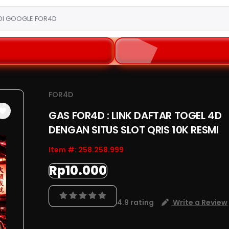
FOR4D
GAS FOR4D : LINK DAFTAR TOGEL 4D
DENGAN SITUS SLOT QRIS 10K RESMI
Item #:
258.258.999
Rp10.000
4.9 rating
Write a Review