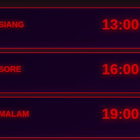
13:00
SIANG
16:00
 SORE
19:00
 MALAM