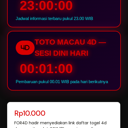
23:00:00
Jadwal informasi terbaru pukul 23.00 WIB
TOTO MACAU 4D —
4D
SESI DINI HARI
00:01:00
Pembaruan pukul 00.01 WIB pada hari berikutnya
Rp10.000
FOR4D hadir menyediakan link daftar togel 4d