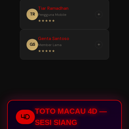
diproses sangat cepat dan
“
Tiar Ramadhan
layanannya profesional.
Link alternatif daftar FOR4D
+
TR
Pengguna Mobile
selalu bisa diandalkan. Main
★★★★★
game slot QRIS dan pasang
angka togel 4D bisa dilakukan
“
Genta Santoso
kapan saja tanpa gangguan.
Transaksi QRIS 10k di
+
GS
Member Lama
FOR4D bener-bener praktis
★★★★★
dari smartphone. Pilihan
pasaran togel 4D resmi dan
“
arena slotnya sangat
FOR4D menyajikan link
memuaskan.
daftar togel 4D resmi dan slot
QRIS 10k dalam satu platform
terpercaya. Customer service-
nya selalu ramah dan cepat
merespons.
TOTO MACAU 4D —
4D
SESI SIANG