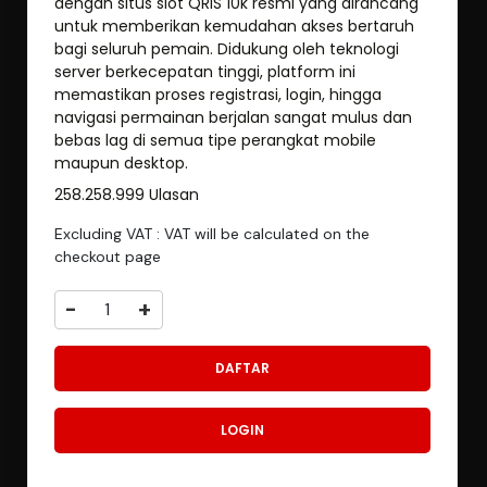
dengan situs slot QRIS 10k resmi yang dirancang
untuk memberikan kemudahan akses bertaruh
bagi seluruh pemain. Didukung oleh teknologi
server berkecepatan tinggi, platform ini
memastikan proses registrasi, login, hingga
navigasi permainan berjalan sangat mulus dan
bebas lag di semua tipe perangkat mobile
maupun desktop.
258.258.999 Ulasan
Excluding VAT : VAT will be calculated on the
checkout page
-
+
DAFTAR
LOGIN