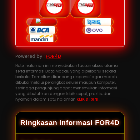
Powered by :
FOR4D
Note: halaman ini menyediakan tautan akses utama
serta informasi Data Macau yang diperbarui secara
berkala. Tampilan dirancang responsif agar mudah
dibuka melalui perangkat seluler maupun komputer,
sehingga pengunjung dapat menemukan informasi
yang dibutuhkan dengan lebih cepat, praktis, dan
nyaman dalam satu halaman.
KLIK DI SINI
.
Ringkasan Informasi FOR4D